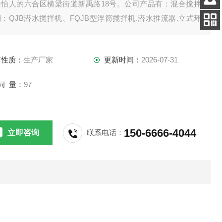
景怡人的六合区横梁街道新禹路18号。公司产品有：混合搅拌
客服
：QJB潜水搅拌机、FQJB型浮筒搅拌机.潜水推流器.立式环
电话
拌机.双曲面搅拌机.浆式（框式）搅拌机。
扫码
加微信
商性质：
生产厂家
更新时间：
2026-07-31
问 量：
97
150-6666-4044
立即咨询
联系电话：