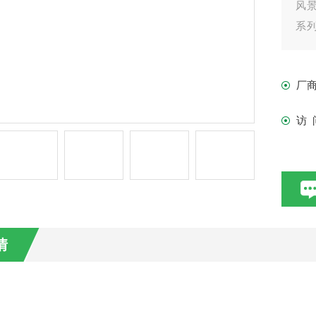
风
系列
流搅
厂
访 
情