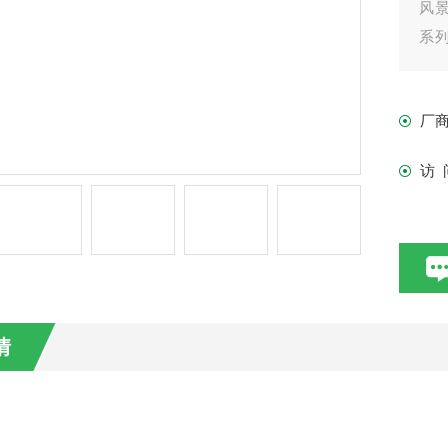
风
系列
流搅
厂
访 
情