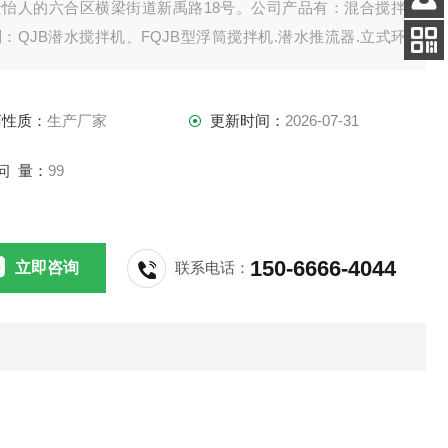
景怡人的六合区横梁街道新禹路18号。公司产品有：混合搅拌
客服
：QJB潜水搅拌机、FQJB型浮筒搅拌机.潜水推流器.立式环
电话
拌机.双曲面搅拌机.浆式（框式）搅拌机。
扫码
加微信
商性质：
生产厂家
更新时间：
2026-07-31
问 量：
99
150-6666-4044
立即咨询
联系电话：