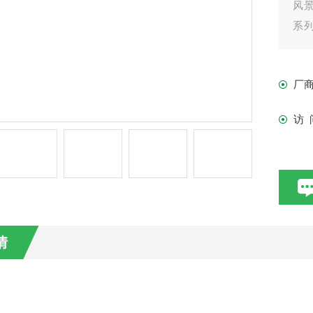
风
系列
流搅
厂
访 
情