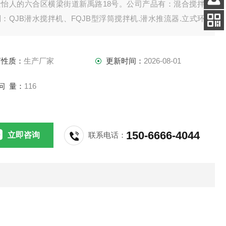
景怡人的六合区横梁街道新禹路18号。公司产品有：混合搅拌
客服
：QJB潜水搅拌机、FQJB型浮筒搅拌机.潜水推流器.立式环
电话
拌机.双曲面搅拌机.浆式（框式）搅拌机。
扫码
加微信
商性质：
生产厂家
更新时间：
2026-08-01
问 量：
116
150-6666-4044
立即咨询
联系电话：