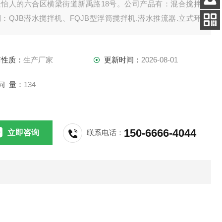
景怡人的六合区横梁街道新禹路18号。公司产品有：混合搅拌
客服
：QJB潜水搅拌机、FQJB型浮筒搅拌机.潜水推流器.立式环
电话
拌机.双曲面搅拌机.浆式（框式）搅拌机。
扫码
加微信
商性质：
生产厂家
更新时间：
2026-08-01
问 量：
134
150-6666-4044
立即咨询
联系电话：