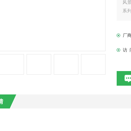
风
系列
流搅
厂
访 
情