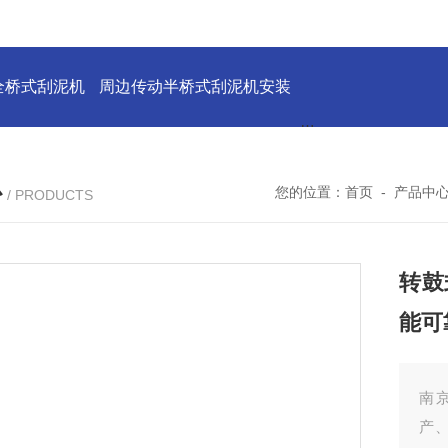
全桥式刮泥机
周边传动半桥式刮泥机安装
周边传动半桥式刮
心
您的位置：
首页
-
产品中
/ PRODUCTS
转鼓
能可
南
产