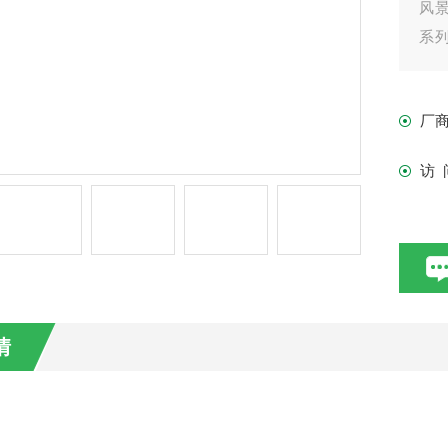
风
系列
流搅
厂
访 
情