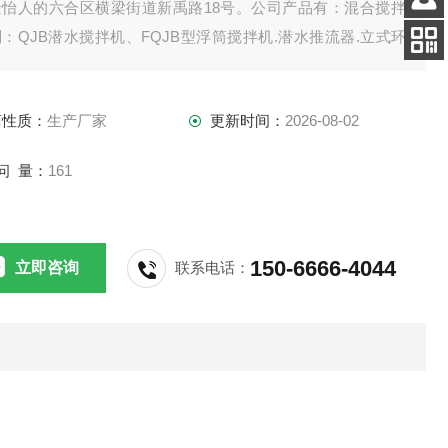
景怡人的六合区横梁街道新禹路18号。公司产品有：混合搅拌
客服
：QJB潜水搅拌机、FQJB型浮筒搅拌机.潜水推流器.立式环
电话
拌机.双曲面搅拌机.浆式（框式）搅拌机。
扫码
加微信
商性质：
生产厂家
更新时间：
2026-08-02
问 量：
161
150-6666-4044
立即咨询
联系电话：