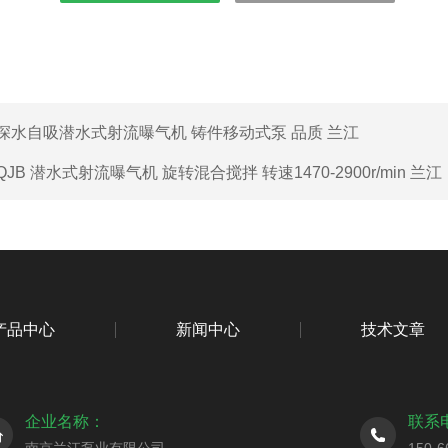
深水自吸潜水式射流曝气机 铸件移动式泵 品质 兰江
QJB 潜水式射流曝气机 旋转混合搅拌 转速1470-2900r/min 兰江
产品中心
新闻中心
技术文章
企业名称：
联系