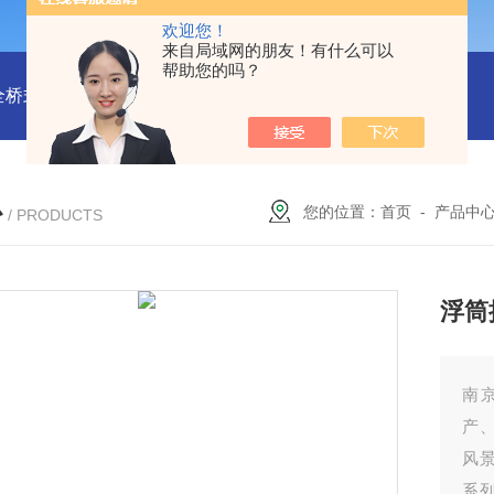
欢迎您！
来自局域网的朋友！有什么可以
帮助您的吗？
全桥式刮泥机
周边传动半桥式刮泥机安装
周边传动半桥式刮
心
您的位置：
首页
-
产品中
/ PRODUCTS
浮筒
南
产
风
系列