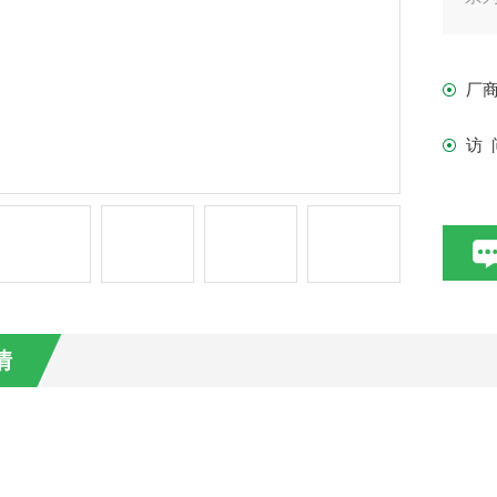
流搅
厂
访 
情