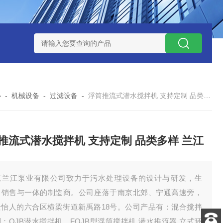
泥机型号
周边传动半桥式刮泥机选型
周边传动半桥式刮泥机厂
心
-
机械设备
-
过滤设备
-
浮筒推流式潜水搅拌机 支持定制 品类多样 兰江
推流式潜水搅拌机 支持定制 品类多样 兰江
京兰江泵业有限公司致力于污水处理设备的设计与研发，生
、销售与一体的制造商。公司座落于南京北郊、宁通高速旁，
景怡人的六合区横梁街道新禹路18号。公司产品有：混合搅拌
：QJB潜水搅拌机、FQJB型浮筒搅拌机.潜水推流器.立式环