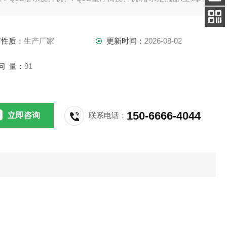
客服
拌机.双曲面搅拌机.浆式（框式）搅拌机。
电话
扫码
商性质：
生产厂家
更新时间：
2026-08-02
加微信
问 量：
91
150-6666-4044
立即咨询
联系电话：