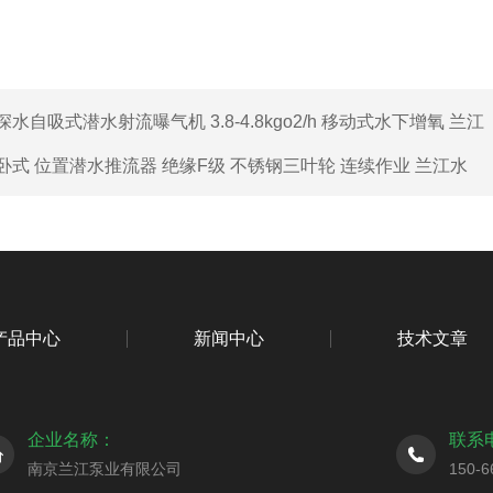
深水自吸式潜水射流曝气机 3.8-4.8kgo2/h 移动式水下增氧 兰江
卧式 位置潜水推流器 绝缘F级 不锈钢三叶轮 连续作业 兰江水
产品中心
新闻中心
技术文章
企业名称：
联系
南京兰江泵业有限公司
150-6