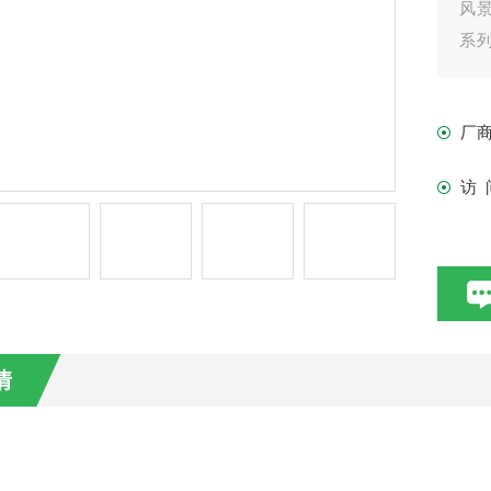
风
系列
流搅
厂
访 
情