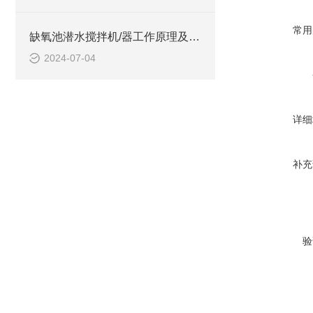
常用
缺氧池潜水搅拌机/器工作原理及作用特点、安装图、CAD结构图
2024-07-04
详细
补充
验