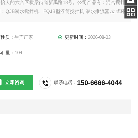
景怡人的六合区横梁街道新禹路18号。公司产品有：混合搅拌
客服
：QJB潜水搅拌机、FQJB型浮筒搅拌机.潜水推流器.立式环
电话
拌机.双曲面搅拌机.浆式（框式）搅拌机。
扫码
加微信
商性质：
生产厂家
更新时间：
2026-08-03
问 量：
104
150-6666-4044
立即咨询
联系电话：