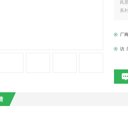
风
系列
流搅
厂
访 
情