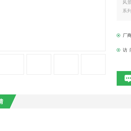
风
系列
流搅
厂
访 
情