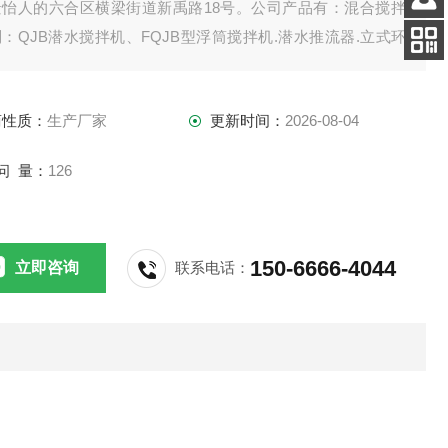
景怡人的六合区横梁街道新禹路18号。公司产品有：混合搅拌
客服
：QJB潜水搅拌机、FQJB型浮筒搅拌机.潜水推流器.立式环
电话
拌机.双曲面搅拌机.浆式（框式）搅拌机。
扫码
加微信
商性质：
生产厂家
更新时间：
2026-08-04
问 量：
126
150-6666-4044
立即咨询
联系电话：