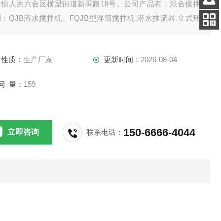
景怡人的六合区横梁街道新禹路18号。公司产品有：混合搅拌
客服
：QJB潜水搅拌机、FQJB型浮筒搅拌机.潜水推流器.立式环
电话
拌机.双曲面搅拌机.浆式（框式）搅拌机。
扫码
加微信
商性质：
生产厂家
更新时间：
2026-08-04
问 量：
159
150-6666-4044
立即咨询
联系电话：