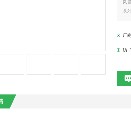
风
系列
流搅
厂
访 
情