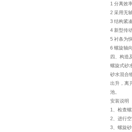
1 分离效
2 采用无
3 结构紧凑
4 新型传
5 衬条为
6 螺旋轴
四、构造及
螺旋式砂
砂水混合
出升，离
池。
安装说明
1、检查
2、进行
3、螺旋