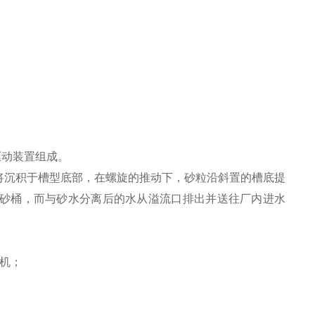
驱动装置组成。
将沉积于槽型底部，在螺旋的推动下，砂粒沿斜置的槽底提
砂桶，而与砂水分离后的水从溢流口排出并送往厂内进水
机；