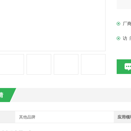
厂
访 
情
其他品牌
应用领