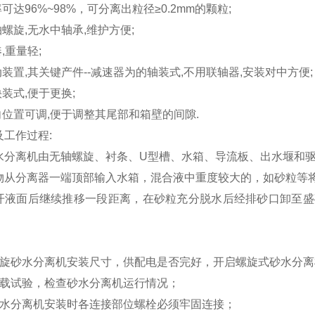
率可达96%~98%，可分离出粒径≥0.2mm的颗粒;
轴螺旋,无水中轴承,维护方便;
,重量轻;
动装置,其关键产件--减速器为的轴装式,不用联轴器,安装对中方便;
快装式,便于更换;
向位置可调,便于调整其尾部和箱壁的间隙.
工作过程:
水分离机由无轴螺旋、衬条、U型槽、水箱、导流板、出水堰和
物从分离器一端顶部输入水箱，混合液中重度较大的，如砂粒等
开液面后继续推移一段距离，在砂粒充分脱水后经排砂口卸至盛
螺旋砂水分离机安装尺寸，供配电是否完好，开启螺旋式砂水分离
空载试验，检查砂水分离机运行情况；
砂水分离机安装时各连接部位螺栓必须牢固连接；