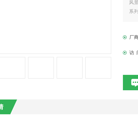
风
系列
流搅
厂
访 
情