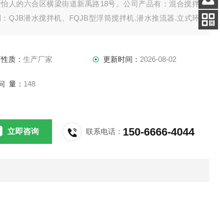
景怡人的六合区横梁街道新禹路18号。公司产品有：混合搅拌
客服
：QJB潜水搅拌机、FQJB型浮筒搅拌机.潜水推流器.立式环
电话
拌机.双曲面搅拌机.浆式（框式）搅拌机。
扫码
加微信
商性质：
生产厂家
更新时间：
2026-08-02
问 量：
148
150-6666-4044
立即咨询
联系电话：