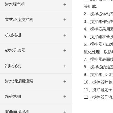
潜水曝气机
等组成。
2、搅拌器转动
立式环流搅拌机
3、搅拌器作密封
4、搅拌器采用
机械格栅
5、搅拌器在全
6、搅拌器引出
砂水分离器
硫化处理，以防
7、搅拌器表面
刮吸泥机
8、搅拌器的油
9、搅拌器引出
潜水污泥回流泵
10、搅拌器叶轮
11、搅拌器定
粉碎格栅
12、搅拌器导
双曲面搅拌机