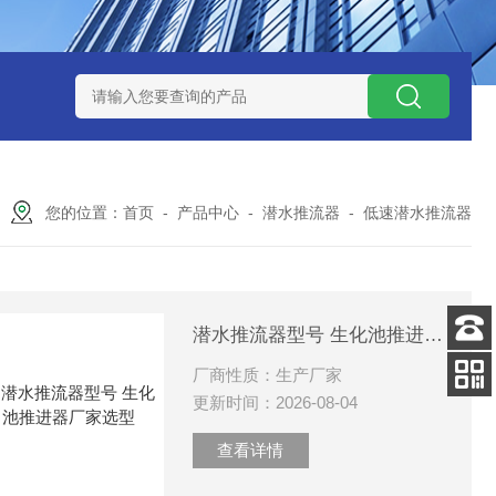
泥机型号
周边传动半桥式刮泥机选型
周边传动半桥式刮泥机厂
您的位置：
首页
-
产品中心
-
潜水推流器
-
低速潜水推流器
潜水推流器型号 生化池推进器厂家选型
客服
厂商性质：生产厂家
电话
更新时间：2026-08-04
扫码
加微信
查看详情