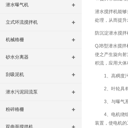
潜水曝气机
潜水搅拌机能够
处理，从而提升
立式环流搅拌机
防沉淀潜水搅拌
机械格栅
QJB型潜水搅
使之产生旋向射
砂水分离器
积流，应用大体
刮吸泥机
1、高稠度污水
2、叶轮具有很
潜水污泥回流泵
3、与曝气系
粉碎格栅
4、电机绕组绝
装置，使电机的
双曲面搅拌机