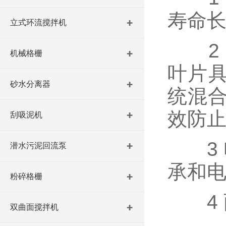
寿命
立式环流搅拌机
2 
机械格栅
叶片具
砂水分离器
统混
效防
刮吸泥机
3 电
潜水污泥回流泵
承和
粉碎格栅
4 
双曲面搅拌机