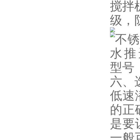
搅拌
级，
六、
低速
的正
是要
一般