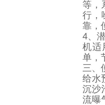
等，
行，
靠，
4、
机适
单，
三、
给水
沉沙
流曝