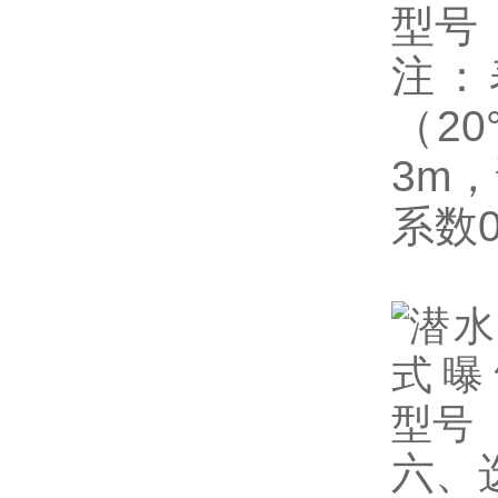
注：
（20
3m
系数
六、