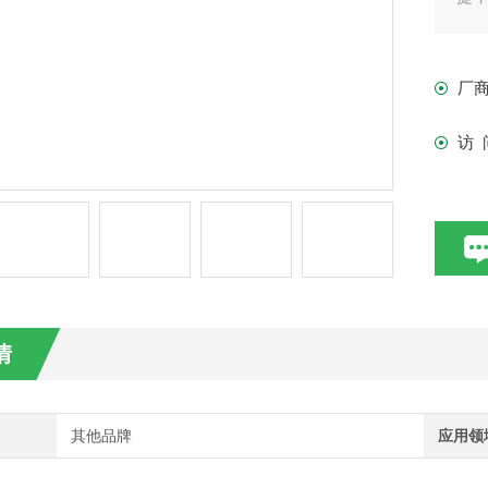
厂
访 
情
其他品牌
应用领