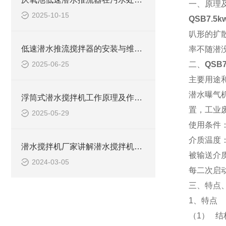
一、原理
2025-10-15
QSB7.5
叭形的扩
低速潜水推流搅拌器的安装与维护技巧
率不随潜
2025-06-25
二、
QSB7
主要用途
潜水曝气
浮筒式潜水搅拌机工作原理及作用特点、安装图、CAD结构图
置，工业
2025-05-29
使用条件
介质温度：
潜水搅拌机厂家讲解潜水搅拌机器价格多少钱一台
被输送介质
2024-03-05
每二次启
三、特点
1、特点
（1） 