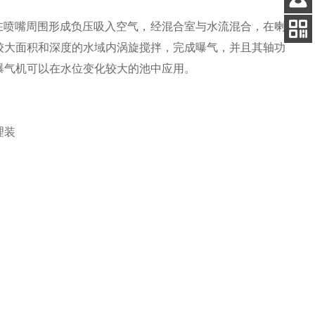
客服
在喷嘴周围形成负压吸入空气，经混合室与水流混合，在喇
电话
较大面积和深度的水域内涡旋搅拌，完成曝气，并且其轴功
扫码
加微信
曝气机可以在水位变化较大的池中应用。
理装