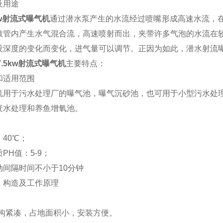
及用途
kw射流式
曝气机
通过潜水泵产生的水流经过喷嘴形成高速水流，
散管内产生水气混合流，高速喷射而出，夹带许多气泡的水流在
没深度的变化而变化，进气量可以调节。正因为如此，潜水射流
.5kw
射流式
曝气机
主要特点：
和适用范围
机用于污水处理厂的曝气池，曝气沉砂池，也可用于小型污水处
废水处理和养鱼增氧池。
：
40℃；
PH值：5-9；
动间隔时间不小于10分钟
、构造及工作原理
结构紧凑，占地面积小，安装方便。