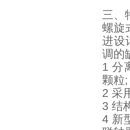
三、
螺旋
进设
调的
1 分
颗粒;
2 
3 结
4 