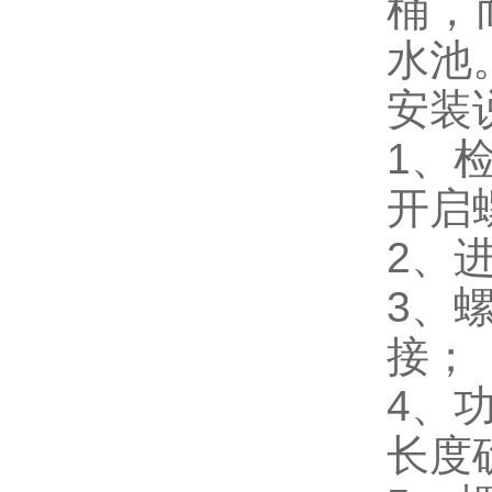
桶，
水池
安装
1、
开启
2、
3、
接；
4、
长度