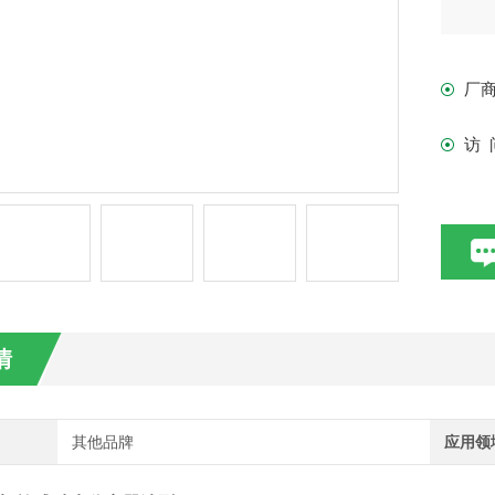
厂
访 
情
其他品牌
应用领