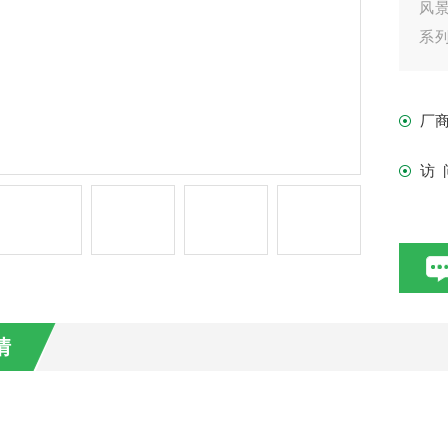
风
系列
流搅
厂
访 
情