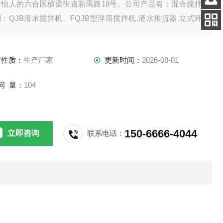
景怡人的六合区横梁街道新禹路18号。公司产品有：混合搅拌
客服
：QJB潜水搅拌机、FQJB型浮筒搅拌机.潜水推流器.立式环
电话
拌机.双曲面搅拌机.浆式（框式）搅拌机。
扫码
加微信
商性质：
生产厂家
更新时间：
2026-08-01
问 量：
104
150-6666-4044
立即咨询
联系电话：