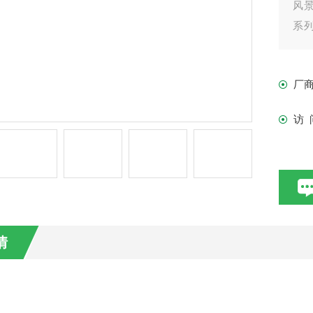
风
系列
流搅
厂
访 
情