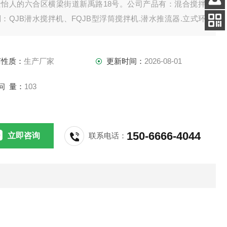
景怡人的六合区横梁街道新禹路18号。公司产品有：混合搅拌
客服
：QJB潜水搅拌机、FQJB型浮筒搅拌机.潜水推流器.立式环
电话
拌机.双曲面搅拌机.浆式（框式）搅拌机。
扫码
加微信
商性质：
生产厂家
更新时间：
2026-08-01
问 量：
103
150-6666-4044
立即咨询
联系电话：