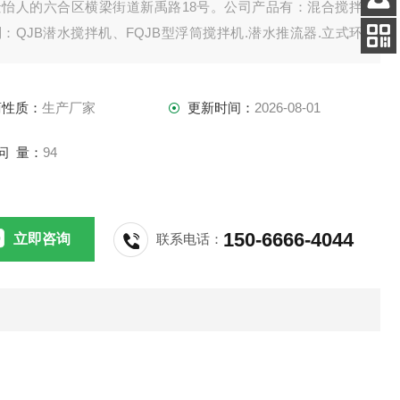
景怡人的六合区横梁街道新禹路18号。公司产品有：混合搅拌
客服
：QJB潜水搅拌机、FQJB型浮筒搅拌机.潜水推流器.立式环
电话
拌机.双曲面搅拌机.浆式（框式）搅拌机。
扫码
加微信
商性质：
生产厂家
更新时间：
2026-08-01
问 量：
94
150-6666-4044
立即咨询
联系电话：