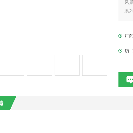
风
系列
流搅
厂
访 
情