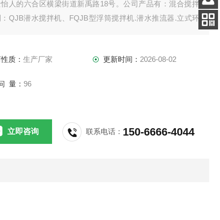
景怡人的六合区横梁街道新禹路18号。公司产品有：混合搅拌
客服
：QJB潜水搅拌机、FQJB型浮筒搅拌机.潜水推流器.立式环
电话
拌机.双曲面搅拌机.浆式（框式）搅拌机。
扫码
加微信
商性质：
生产厂家
更新时间：
2026-08-02
问 量：
96
150-6666-4044
立即咨询
联系电话：