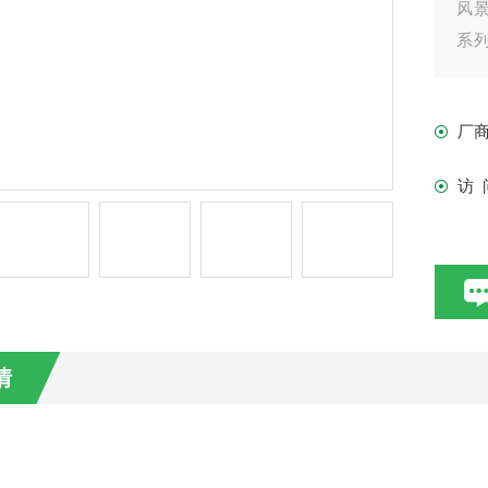
风
系列
流搅
厂
访 
情