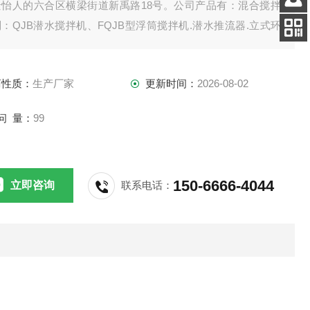
景怡人的六合区横梁街道新禹路18号。公司产品有：混合搅拌
客服
：QJB潜水搅拌机、FQJB型浮筒搅拌机.潜水推流器.立式环
电话
拌机.双曲面搅拌机.浆式（框式）搅拌机。
扫码
加微信
商性质：
生产厂家
更新时间：
2026-08-02
问 量：
99
150-6666-4044
立即咨询
联系电话：