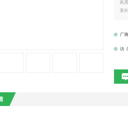
风
系列
流搅
厂
访 
情