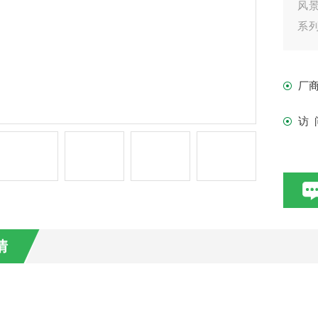
风
系列
流搅
厂
访 
情