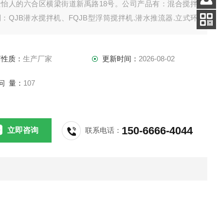
景怡人的六合区横梁街道新禹路18号。公司产品有：混合搅拌
客服
：QJB潜水搅拌机、FQJB型浮筒搅拌机.潜水推流器.立式环
电话
拌机.双曲面搅拌机.浆式（框式）搅拌机。
扫码
加微信
商性质：
生产厂家
更新时间：
2026-08-02
问 量：
107
150-6666-4044
立即咨询
联系电话：