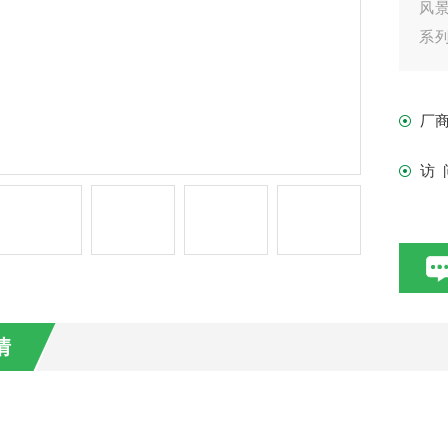
风
系列
流搅
厂
访 
情