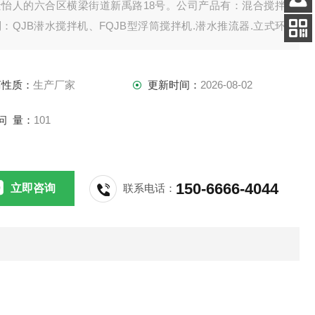
景怡人的六合区横梁街道新禹路18号。公司产品有：混合搅拌
客服
：QJB潜水搅拌机、FQJB型浮筒搅拌机.潜水推流器.立式环
电话
拌机.双曲面搅拌机.浆式（框式）搅拌机。
扫码
加微信
商性质：
生产厂家
更新时间：
2026-08-02
问 量：
101
150-6666-4044
立即咨询
联系电话：