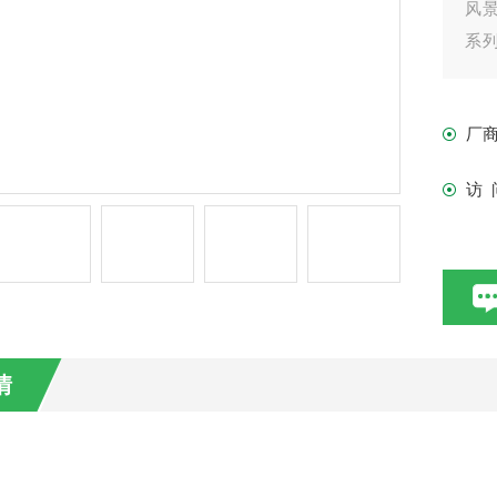
风
系列
流搅
厂
访 
情