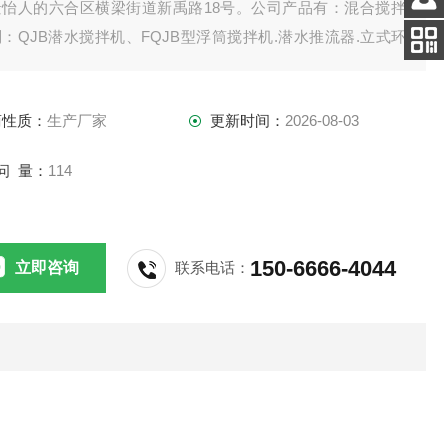
景怡人的六合区横梁街道新禹路18号。公司产品有：混合搅拌
客服
：QJB潜水搅拌机、FQJB型浮筒搅拌机.潜水推流器.立式环
电话
拌机.双曲面搅拌机.浆式（框式）搅拌机。
扫码
加微信
商性质：
生产厂家
更新时间：
2026-08-03
问 量：
114
150-6666-4044
立即咨询
联系电话：