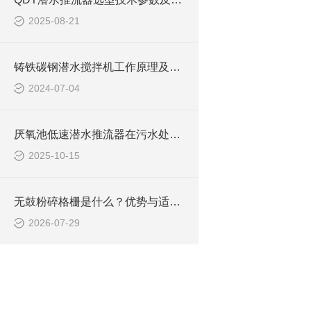
南京兰江泵业
2025-08-21
人的六合区横
双曲面搅拌机
铸铁碳钢潜水搅拌机工作原理及作用特点、安装图、CAD结构图
不锈钢潜水推
2024-07-04
氮、除磷等工艺
‌核心功能‌：
‌混合搅拌‌
厌氧池低速潜水推流器在污水处理中的作用
‌低速推流‌
2025-10-15
‌适用场景‌：
‌污水处理工
无鼓粉碎格栅是什么？优势与适用工况梳理
‌水体维护‌
2026-07-29
‌工业流程‌
‌工作条件‌：
介质温度通常不超
液体密度不超过 