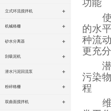
功能‌
立式环流搅拌机
‌使
的水
机械格栅
种流
砂水分离器
更充分
刮吸泥机
潜水
潜水污泥回流泵
污染
程‌
粉碎格栅
‌维
双曲面搅拌机