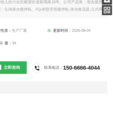
景怡人的六合区横梁街道新禹路18号。公司产品有：混合搅拌
客服
：QJB潜水搅拌机、FQJB型浮筒搅拌机.潜水推流器.立式环
电话
拌机.双曲面搅拌机.浆式（框式）搅拌机。
扫码
加微信
商性质：
生产厂家
更新时间：
2026-08-04
问 量：
94
150-6666-4044
立即咨询
联系电话：