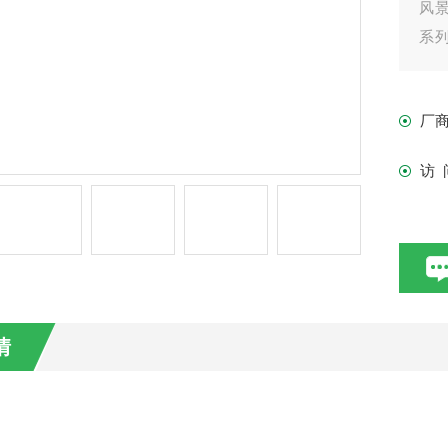
风
系列
流搅
厂
访 
情