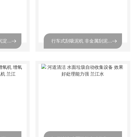
潜水搅拌手持搅拌机 防沉淀耐腐蚀 水处理高速推流设备 兰江水
行车式刮吸泥机 非金属刮泥机 单/双周边传动 沉淀池设备 兰江