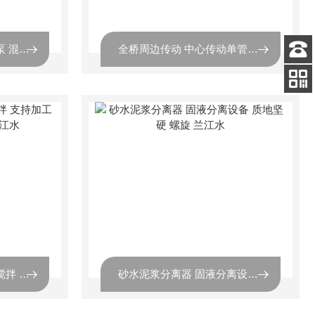
不锈钢穿墙泵 污泥回流泵 混合液 污水处理设备水平桨叶泵 兰江
全桥周边传动 中心传动单管式刮吸泥机 桁车式 污水处理设备 兰江
客服
电话
扫码
加微信
双曲面搅拌机 立式真空搅拌 支持加工定制 涡轮搅拌设备 兰江水
砂水泥浆分离器 固液分离设备 质地坚硬 螺旋 兰江水