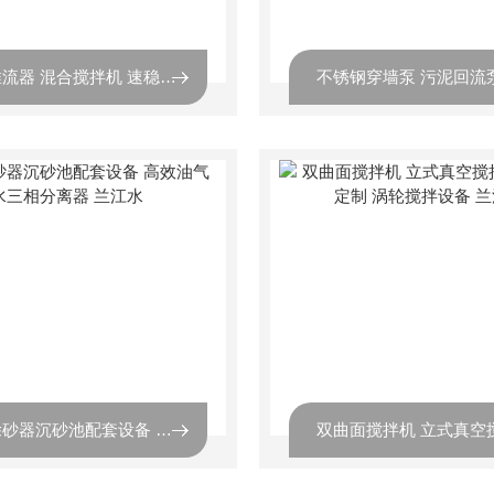
潜水推流器 混合搅拌机 速稳定 污水处理设备 连续作业 兰江水
旋流除砂器沉砂池配套设备 高效油气水三相分离器 兰江水