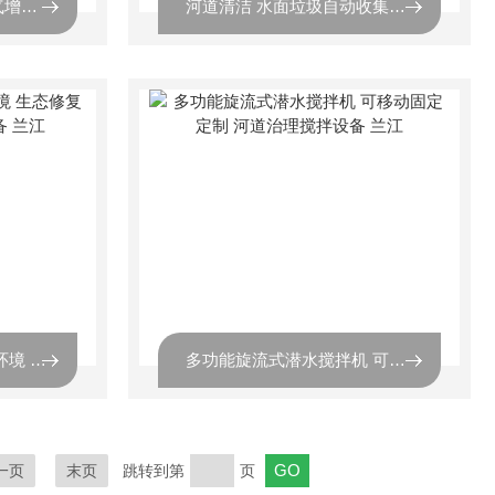
电动水车式水产养殖曝气增氧机 增氧设备 叶轮式池塘变频曝气机 兰江
河道清洁 水面垃圾自动收集设备 效果好处理能力强 兰江水
太阳能喷泉曝气机 水体环境 生态修复 光伏式溶氧改善水质设备 兰江
多功能旋流式潜水搅拌机 可移动固定 定制 河道治理搅拌设备 兰江
一页
末页
跳转到第
页