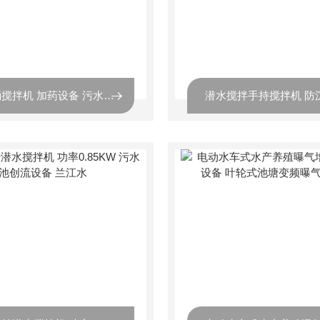
加药桶搅拌机 加药设备 污水加药反应设备 易操作 运行稳定 兰江