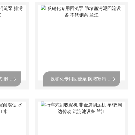
漂浮式潜水轴流泵 雪橇式 混流泵 排涝水泵专用设备 兰江
反硝化专用回流泵 防堵塞污泥回流设备 不锈钢泵 兰江